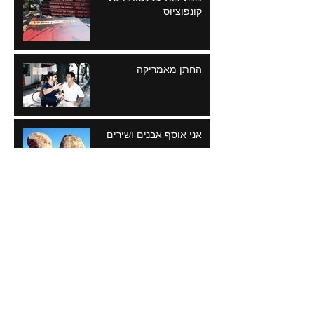
קונפוציוס
החתן מאמריקה
אני אוסף אבנים ושירים
הילדה ממנצ'וריה והמרצה
מבייג'ינג
מסע אחר - השנים הראשונות