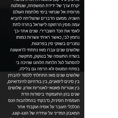
יקרת ערך של ידידת המשפחה, שנמלטה 
מרוסיה אל שנחאי בימי מלחמת העולם 
השניה. ממעט הדברים שהצליחה להביא 
עמה מסין הרחוקה לישראל בחרה לתת 
לאמי את הכד השברירי. שנים אחר-כך 
נחמץ לבי, כאשר ראיתי עשרות כמותו 
נמכרים בשווקי סין בפרוטות.
שלושים שנים עברו מאז נחתתי לראשונה 
בשדה התעופה של בנגקוק, מתקשה 
להסתגל לגל הלחות הלוהט שהיכה בי 
בפתח המטוס ולא הרפה גם בלילה. 
שלושים שנים מאז התחלתי ללמוד להבחין 
בין סינים ליפאנים, בין בודהיזם להינדואיזם, 
בין אטריות פאטאי לאטריות אודון. שלושים 
שנים בהן התעמקתי ביסודות הדת 
העממית הסינית, נדבקתי בהתלהבות הנס 
הכלכלי העובר על אסיה ועקבתי אחר 
המאבק המדיני על עתידה של הונג-קונג. 