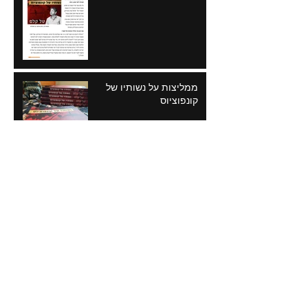
ממליצות על נשותיו של
קונפוציוס
החתן מאמריקה
אני אוסף אבנים ושירים
הילדה ממנצ'וריה והמרצה
מבייג'ינג