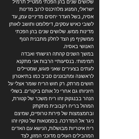
שלושים שנים בהן הפכתי ממטייל תרמיל 
ישראלי, המנוע מלהיכנס לרוב מדינות 
אסיה, בשל העדר יחסים מדיניים עמן, עד 
לשובי כאיש עסקים, דיפלומט ותושב לאותן 
מדינות ממש. שלושים שנים בהן הפכתי 
ממשקיף מן הצד לחלק מתבנית הנוף 
האנושי באסיה.
במשך השנים קהתה רגישותי ואבדה 
תמימותי. בנסיעותיי הרבות אני מתקנא 
לעתים בצעירים שאני פוגש, שמטיילים 
לראשונה ומתבוננים סביב כמו בתיאטרון 
חושים מרתק. רק חוש הריח שומר אצלי על 
חיוניותו גם אחרי כל אותם ביקורים. בשולי 
הנהר בבנגקוק זהו ריח משכר של קטורת, 
המהול בריח רקבובית מתקתק 
ובחמצמצות של פירות טרופיים, שמיצם 
ניגר אל המדרכה. בסמטאות של טוקיו זהו 
ריח איטריות מבושלות, הנישא עם האדים 
המהבילים העולים מדוכני המזון, לצד 