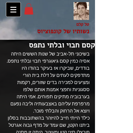
טל קלם
נשותיו של קונפוציוס
קסם חבוי ובלתי נתפס
בשיכוני תל-אביב של שנות הששים היתה 
אסיה כמין קסם גיאוגרפי חבוי ובלתי נתפס. 
בודדים, שביקרו אז בעיקר בהודו היו 
מתדפקים לעתים על דלת בית הורי 
ומציעים למכירה בדים שזורים, רקמות 
ססגוניות וחפצי אמנות אותם שלפו 
בערבוביה מתיקים תפוחים. אמי היתה 
מרפרפת עליהם באצבעותיה וליבה נפעם 
ויוצא אל הרחוק והבלתי מוכר.
כילד הייתי חייב להיזהר בהשתובבות בסלון 
ביתנו הקטן, שם עמד על מדף גבוה אגרטל 
פורצלן סיני קטן ומעוטר. היתה זו מתנה 