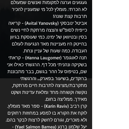
געגועים וערגה למקומות ואנשים שמעולם 
לא הכרתי. מומלץ לכל מי שמעוניין להכיר 
תרבות קצת שונה!
אביטל ינובסקי (Avital Yanovsky) - קריאה 
כייפית לסופ"ש והצצה מרתקת לחיי נשים 
בסין ובטיוואן של ימינו. כמי שעוסקת בגיוון 
בהייטק היו מעניינות מאד הנגיעות לעולם 
העבודה. כמה שעות של עניין ונחת.
חנה לאוגומר (Hanna Laugomer) - קראתי 
בשקיקה ונהניתי מכל דף. הרגשתי כאילו אני 
שם, בטיפוס על ההר בגשם, בבר מתבוננת 
ברוקדים, בשיעור בפארק... והרגשתי 
מתקרבת/מציצה לתרבות חיים מרתקת, 
נוקשה וקשוחה מחד ומלאת עדינות ושקט 
מאידך. ממליצה בחום.
קרן רביב (Karin Raviv) - ספר מאד מומלץ. 
לוקח את הקורא בו למסע במחוזות רחוקים 
ולא מוכרים, וגורם לחשק לרצות לבקר בהם.
יעל שלמון ברנע (Yael Salmon Barnea) - 