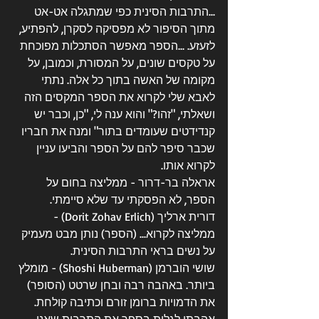
...התרבות הסינית כפי שמתגלה אט-אט 
מתוך הסיפור לא מפסיקה לסקרן, להפתיע, 
לזעזע. ...הספר מאפשר הסתכלות מפוכחת 
על טקסים שונים, על המסורת, וכמובן, על 
מקומה של האשה בתוך כל אלה. נתתי 
לאבא שלי לקרוא את הספר המקסים הזה 
ושאלתי, "זהו?" והוא ענה לי, "כן, וכבר יש 
קנדידטים שעומדים בתור" ומנה את חבריו 
שכבר סיפר להם על הספר והביעו עניין 
לקרוא אותו.
אראלה בר-דרור - ממליצה בחום על 
הספר, לא הפסקתי עד שלא סיימתי.
דורית ארליך (Dorit Zohav Erlich‎) - 
ממליצה לקרוא... (הספר) נותן מבט מעמיק 
על נשים בראי התרבות הסינית.
שושי הוברמן (Shoshi Huberman) - מומלץ 
ביותר. באהבה רבה ובחן שרטט (הסופר) 
את הדמויות ברומן זורם וכתיבה קולחת. 