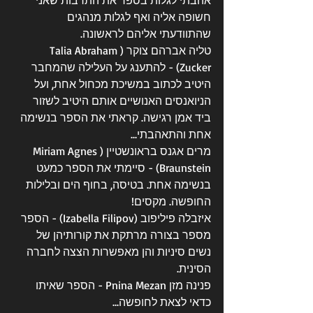
אהבתי לגלות בספר את התרבות שאני 
חשופה אליה ואף לגלות מנהגים 
שהתוודעתי אליהם לראשונה.
טליה אברהם צוקר (Talia Abraham 
Zucker) - להתענג על העלילה שהמחבר 
היטיב לכתוב במשיכת מכחול אחת, ועל 
הניואנסים האנושיים אותם היטיב לשזור 
ביד אמן רגישה. קראתי את הספר בנשימה 
אחת והתאהבתי...
מרים אגנס בראונשטיין (Miriam Agnes 
Braunstein) - סיימתי את הספר כמעט 
בנשימה אחת. בטיסה, בחוף הים ובלילות 
החופשה. מקסים!
איזבלה פיליפוב (Izabella Filipov) - הספר 
מספר בצורה מרתקת את קורותיהן של 
נשים סיניות והן מאפשרות הצצה לחברה 
הסינית.
פנינה מזן Pnina Mezan - הספר שאיתו 
כדאי לצאת לחופשה...