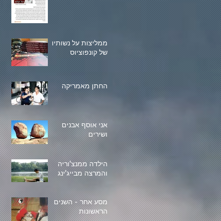
ממליצות על נשותיו
של קונפוציוס
החתן מאמריקה
אני אוסף אבנים
ושירים
הילדה ממנצ'וריה
והמרצה מבייג'ינג
מסע אחר - השנים
הראשונות